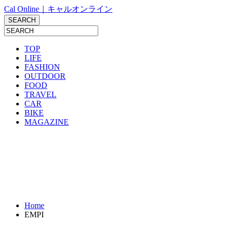
Cal Online｜キャルオンライン
TOP
LIFE
FASHION
OUTDOOR
FOOD
TRAVEL
CAR
BIKE
MAGAZINE
Home
EMPI