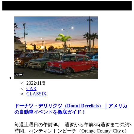
タグ：Donut Derelicts
2022/11/8
CAR
CLASSIX
ドーナツ・デリリクツ（Donut Derelicts）｜アメリカ
の自動車イベントを徹底ガイド！
毎週土曜日の午前5時 過ぎから午前8時過ぎまでの約3
時間、ハンティントンビーチ（Orange County, City of