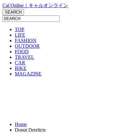
Cal Online｜キャルオンライン
TOP
LIFE
FASHION
OUTDOOR
FOOD
TRAVEL
CAR
BIKE
MAGAZINE
Home
Donut Derelicts