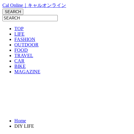
Cal Online｜キャルオンライン
TOP
LIFE
FASHION
OUTDOOR
FOOD
TRAVEL
CAR
BIKE
MAGAZINE
Home
DIY LIFE