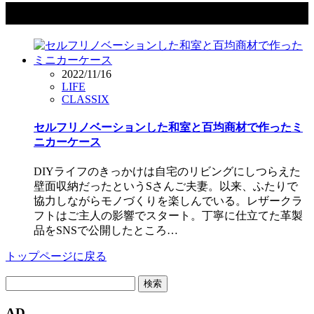
タグ：DIY LIFE
2022/11/16
LIFE
CLASSIX
セルフリノベーションした和室と百均商材で作ったミ
ニカーケース
DIYライフのきっかけは自宅のリビングにしつらえた
壁面収納だったというSさんご夫妻。以来、ふたりで
協力しながらモノづくりを楽しんでいる。レザークラ
フトはご主人の影響でスタート。丁寧に仕立てた革製
品をSNSで公開したところ…
トップページに戻る
検
索:
AD