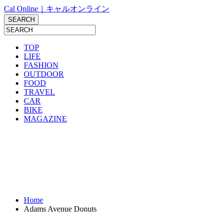
Cal Online｜キャルオンライン
TOP
LIFE
FASHION
OUTDOOR
FOOD
TRAVEL
CAR
BIKE
MAGAZINE
Home
Adams Avenue Donuts