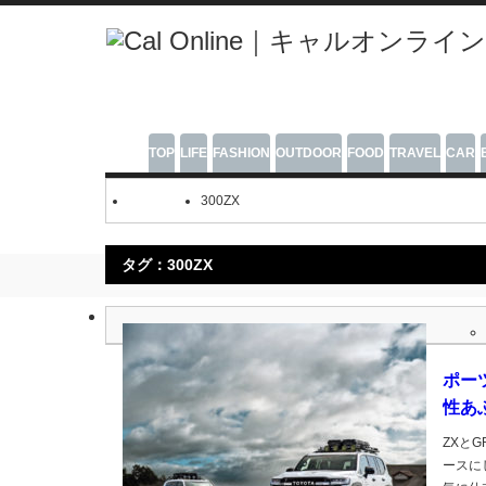
TOP
LIFE
FASHION
OUTDOOR
FOOD
TRAVEL
CAR
300ZX
タグ：300ZX
ポー
性あ
ZXと
ースに