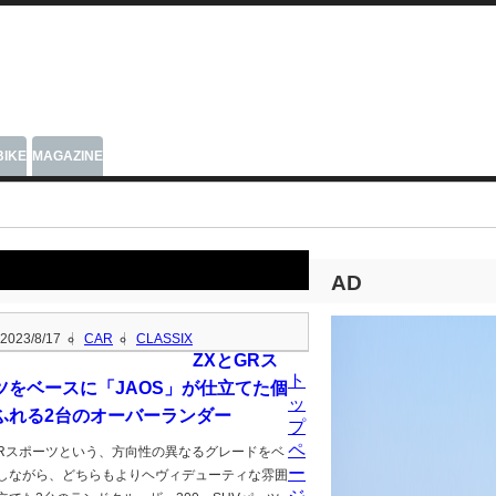
BIKE
MAGAZINE
AD
2023/8/17
CAR
CLASSIX
ZXとGRス
ト
ツをベースに「JAOS」が仕立てた個
ッ
ふれる2台のオーバーランダー
プ
ペ
GRスポーツという、方向性の異なるグレードをベ
ー
しながら、どちらもよりヘヴィデューティな雰囲