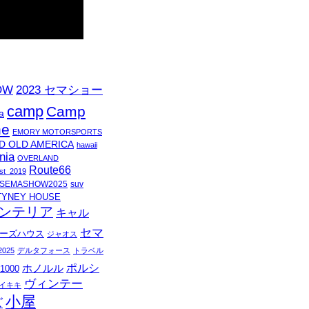
OW
2023 セマショー
camp
Camp
a
ne
EMORY MOTORSPORTS
D OLD AMERICA
hawaii
nia
OVERLAND
Route66
t_2019
SEMASHOW2025
suv
TYNEY HOUSE
ンテリア
キャル
セマ
ーズハウス
ジャオス
025
デルタフォース
トラベル
ホノルル
ポルシ
1000
ヴィンテー
イキキ
小屋
ズ