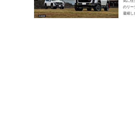
気に仕
のリー
凝縮し