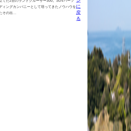
ジ
立てた2台のランドクルーザー300。SUVパーツ
に
ディングカンパニーとして培ってきたノウハウを
戻
たその出…
る