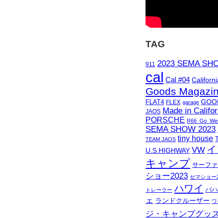
TAG
2023 SEMA SH
911
cal
Cal #04
Californi
Goods Magazi
GOO
FLAT4
FLEX
garage
Made in Califor
JAOS
PORSCHE
R66_Go_Wes
SEMA SHOW 2023
tiny house
TEAM JAOS
イ
VW
U.S.HIGHWAY
キャンプ
サーファ
ショー2023
セマショー2
ハワイ
バハ
トレーラー
ェ
ランドクルーザー
ワ
ジ・キャンプグッ