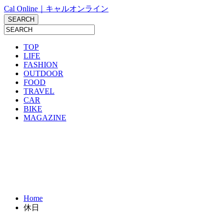
Cal Online｜キャルオンライン
TOP
LIFE
FASHION
OUTDOOR
FOOD
TRAVEL
CAR
BIKE
MAGAZINE
Home
休日