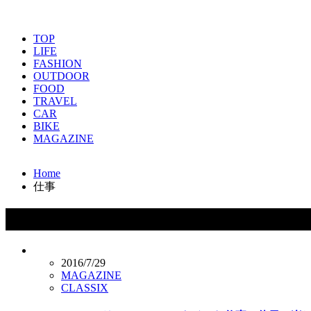
TOP
LIFE
FASHION
OUTDOOR
FOOD
TRAVEL
CAR
BIKE
MAGAZINE
Home
仕事
タグ：仕事
2016/7/29
MAGAZINE
CLASSIX