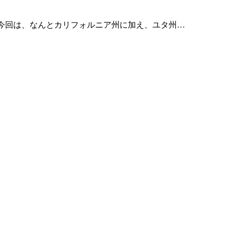
月）に発売します。 今回は、なんとカリフォルニア州に加え、ユタ州…