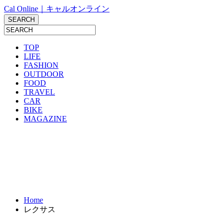
Cal Online｜キャルオンライン
TOP
LIFE
FASHION
OUTDOOR
FOOD
TRAVEL
CAR
BIKE
MAGAZINE
Home
レクサス