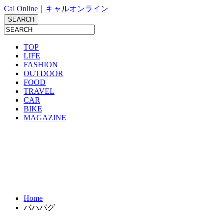
Cal Online｜キャルオンライン
TOP
LIFE
FASHION
OUTDOOR
FOOD
TRAVEL
CAR
BIKE
MAGAZINE
Home
バハバグ