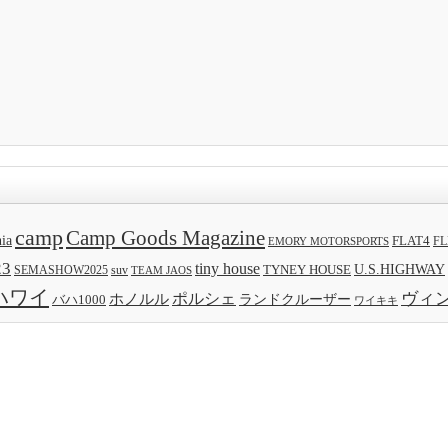
camp
Camp Goods Magazine
nia
FLAT4
FL
EMORY MOTORSPORTS
23
tiny house
TYNEY HOUSE
U.S.HIGHWAY
SEMASHOW2025
suv
TEAM JAOS
ハワイ
ヴィ
ポルシェ
ホノルル
バハ1000
ランドクルーザー
ワイキキ