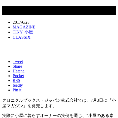
「小屋マガジン」★7月3日発売
2017/6/28
MAGAZINE
TINY
,
小屋
CLASSIX
Tweet
Share
Hatena
Pocket
RSS
feedly
Pin it
クロニクルブックス・ジャパン株式会社では、7月3日に『小
屋マガジン』を発売します。
実際に小屋に暮らすオーナーの実例を通じ、“小屋のある素