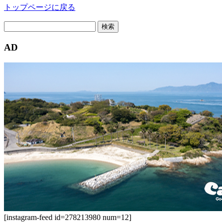
トップページに戻る
検
索:
AD
[instagram-feed id=278213980 num=12]