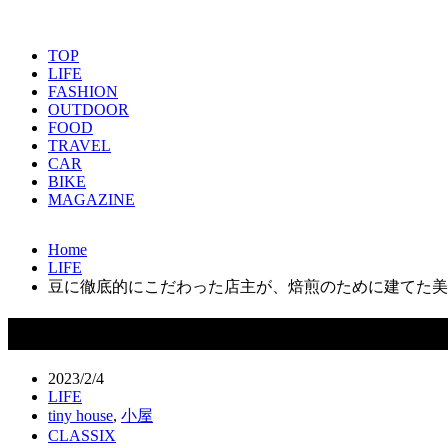
TOP
LIFE
FASHION
OUTDOOR
FOOD
TRAVEL
CAR
BIKE
MAGAZINE
Home
LIFE
豆に徹底的にこだわった店主が、焙煎のために建てた美
豆に徹底的にこだわった店主が、焙煎
2023/2/4
LIFE
tiny house
,
小屋
CLASSIX