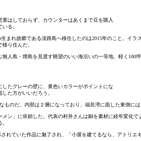
営業はしておらず、カウンターはあくまで豆を購入
ている。
生まれ故郷である淡路島へ移住したのは2015年のこと。イラ
婦で移り住んだ。
無人島・煙島を見渡す眺望のいい海沿いの一等地。軽く100
にしたグレーの壁に、黄色いカラーがポイントにな
認した方がいいだろう。
大きなものだ。内部は２層になっており、福良湾に面した東側
ーメン」に依頼した。代表の村井さんは銅を素材に経年変化で
る。
示されていた作品に魅了され、「小屋を建てるなら、アトリエ