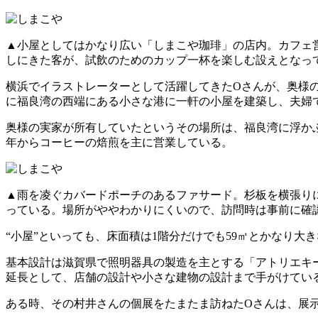
▲小屋としてはかなり広い「しまこや珈琲」の店内。カフェ
しにきた客が、試飲のためのカップ一杯を楽しむ設えとなっ
横浜でイラストレーターとして活躍してきたOさんが、奥様の
に福良湾の西端にある小さな港に一軒の小屋を建築し、夫
奥様の実家が所有していたというその場所は、福良湾に浮かぶ
年からコーヒーの焙煎を主に営業している。
▲雨を凌ぐカバードポーチのあるファサード。杉板を横張り
っている。場所がややわかりにくいので、訪問時は事前に確
“小屋”といっても、床面積は1階分だけでも59㎡とかなり
基本設計は滋賀県で照明器具の製造を主とする「アトリエキ
延長として、店舗の設計や小さな建物の設計まで手がけてい
ある時、その村井さんの個展をたまたま訪ねたOさんは、展