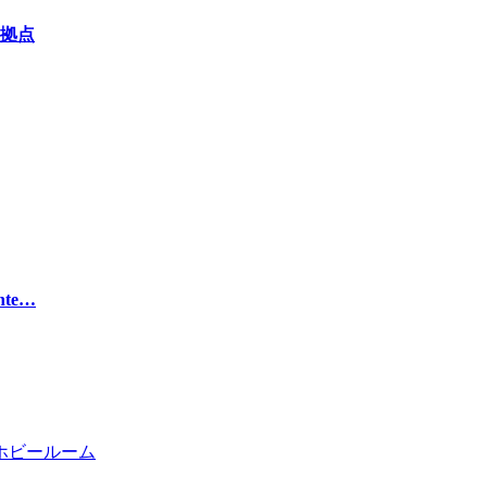
拠点
te…
ホビールーム