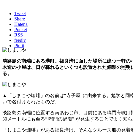
Tweet
Share
Hatena
Pocket
RSS
feedly
Pin it
淡路島の南端にある港町。福良湾に面した場所に建つ一軒の
木造の小屋は、日が暮れるといくつも設置された銅製の照明
る。
▲「しまこや珈琲」の名前は“寺子屋”に由来する。勉学と同
いで名付けられたものだ。
淡路島の南端に位置する南あわじ市。目前にある鳴門海峡は幅
30メートルにも至る“ 鳴門の渦潮” が発生することでよく知
「しまこや珈琲」がある福良湾は、そんなクルーズ船の発