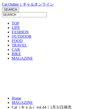
Cal Online｜キャルオンライン
TOP
LIFE
FASHION
OUTDOOR
FOOD
TRAVEL
CAR
BIKE
MAGAZINE
Home
MAGAZINE
Cal（キャル）vol.44｜1月31日発売