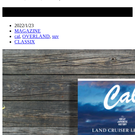
Cal（キャル）vol.44｜1月31日発売
2022/1/23
MAGAZINE
cal
,
OVERLAND
,
suv
CLASSIX