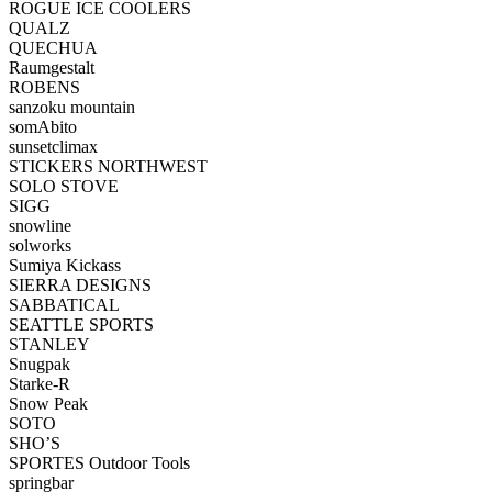
ROGUE ICE COOLERS
QUALZ
QUECHUA
Raumgestalt
ROBENS
sanzoku mountain
somAbito
sunsetclimax
STICKERS NORTHWEST
SOLO STOVE
SIGG
snowline
solworks
Sumiya Kickass
SIERRA DESIGNS
SABBATICAL
SEATTLE SPORTS
STANLEY
Snugpak
Starke-R
Snow Peak
SOTO
SHO’S
SPORTES Outdoor Tools
springbar