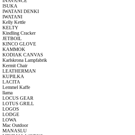
INAVANCE
ISUKA
IWATANI DENKI
IWATANI
Kelly Kettle
KELTY
Kindling Cracker
JETBOIL
KINCO GLOVE
KAMMOK
KODIAK CANVAS
Karlskrona Lampfabrik
Kermit Chair
LEATHERMAN
KUPILKA
LACITA
Lemmel Kaffe
llama
LOCUS GEAR
LOTUS GRILL
LOGOS
LODGE
LOWA
Mac Outdoor
MANASLU