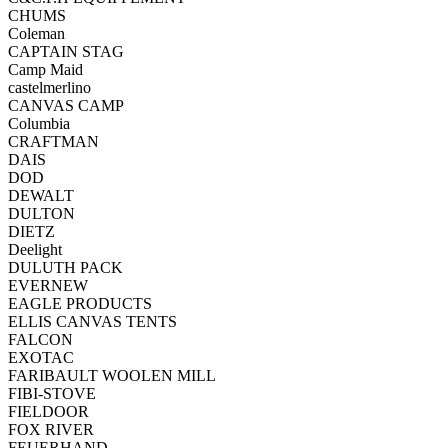
CHUMS
Coleman
CAPTAIN STAG
Camp Maid
castelmerlino
CANVAS CAMP
Columbia
CRAFTMAN
DAIS
DOD
DEWALT
DULTON
DIETZ
Deelight
DULUTH PACK
EVERNEW
EAGLE PRODUCTS
ELLIS CANVAS TENTS
FALCON
EXOTAC
FARIBAULT WOOLEN MILL
FIBI-STOVE
FIELDOOR
FOX RIVER
FEUERHAND