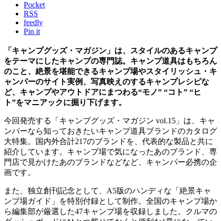
Pocket
RSS
feedly
Pin it
「キャンプグッズ・マガジン」は、スタイルのあるキャンプ
をテーマにしたキャンプの専門誌。キャンプ道具はもちろん
のこと、絶景を堪能できるキャンプ場やスタイリッシュ・キ
ャンパーのサイト実例、写真映えのするキャンプレシピな
ど、キャンプやアウトドアにまつわる“モノ” “コト” “ヒ
ト”をマニアックに掘り下げます。
今回発売する「キャンプグッズ・マガジン vol.15」は、キャ
ンパーなら知っておきたいキャンプ道具ブランドのカタログ
大特集。国内外合計217のブランドを、代表的な製品と共に
紹介しています。キャンプ場で気になったあのブランド、専
門店で見かけたあのブランドなどなど、キャンパー必携の企
画です。
また、独立創刊記念として、A5版のハンディな「絶景キャ
ンプ場ガイド」を特別付録として制作。全国のキャンプ場か
ら編集部が厳選した47キャンプ場を収録しました。クルマの