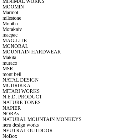
MINIMAL WORKS
MOOMIN
Marmot
milestone
Mobiba
Morakniv
macpac
MAG-LITE
MONORAL
MOUNTAIN HARDWEAR
Makita
muraco
MSR
mont-bell
NATAL DESIGN
MUURIKKA
MITARI WORKS
N.E.D. PRODUCT
NATURE TONES
NAPIER
NORAs
NATURAL MOUNTAIN MONKEYS
neru design works
NEUTRAL OUTDOOR
NoBox