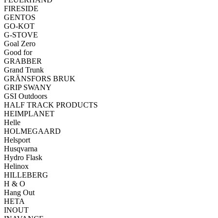
FIRESIDE
GENTOS
GO-KOT
G-STOVE
Goal Zero
Good for
GRABBER
Grand Trunk
GRÄNSFORS BRUK
GRIP SWANY
GSI Outdoors
HALF TRACK PRODUCTS
HEIMPLANET
Helle
HOLMEGAARD
Helsport
Husqvarna
Hydro Flask
Helinox
HILLEBERG
H & O
Hang Out
HETA
INOUT