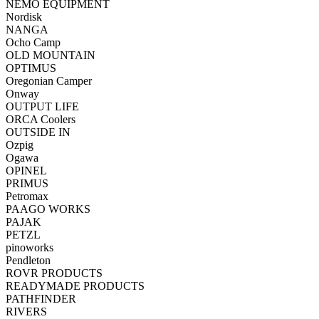
NEMO EQUIPMENT
Nordisk
NANGA
Ocho Camp
OLD MOUNTAIN
OPTIMUS
Oregonian Camper
Onway
OUTPUT LIFE
ORCA Coolers
OUTSIDE IN
Ozpig
Ogawa
OPINEL
PRIMUS
Petromax
PAAGO WORKS
PAJAK
PETZL
pinoworks
Pendleton
ROVR PRODUCTS
READYMADE PRODUCTS
PATHFINDER
RIVERS