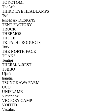
TOYOTOMI
TheArth
THIRD EYE HEADLAMPS
Tschum
tent-Mark DESIGNS
TENT FACTORY
TRUCK
THERMOS
THULE
TRIPATH PRODUCTS
Turk
THE NORTH FACE
TOAKS
Tentipi
THERM-A-REST
TSBBQ
Ujack
trangia
TSUNOKAWA FARM
UCO
UNIFLAME
Victorinox
VICTORY CAMP
VOITED
Vapalux