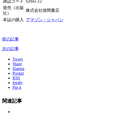
雑誌コード
02941-12
発売（出版
株式会社徳間書店
社）
本誌の購入
アマゾン・ジャパン
前の記事
次の記事
Tweet
Share
Hatena
Pocket
RSS
feedly
Pin it
関連記事