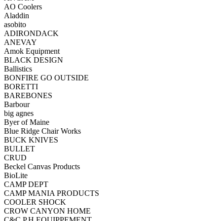
AO Coolers
Aladdin
asobito
ADIRONDACK
ANEVAY
Amok Equipment
BLACK DESIGN
Ballistics
BONFIRE GO OUTSIDE
BORETTI
BAREBONES
Barbour
big agnes
Byer of Maine
Blue Ridge Chair Works
BUCK KNIVES
BULLET
CRUD
Beckel Canvas Products
BioLite
CAMP DEPT
CAMP MANIA PRODUCTS
COOLER SHOCK
CROW CANYON HOME
C&C.P.H EQUIPPEMENT