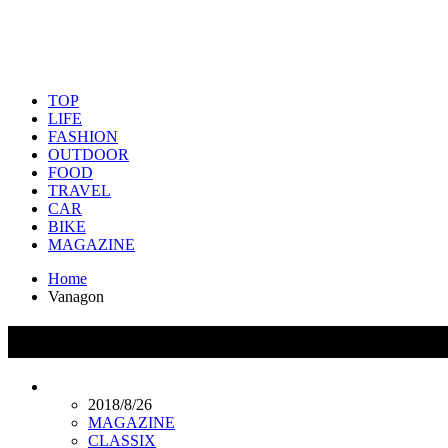
TOP
LIFE
FASHION
OUTDOOR
FOOD
TRAVEL
CAR
BIKE
MAGAZINE
Home
Vanagon
タグ：Vanagon
2018/8/26
MAGAZINE
CLASSIX