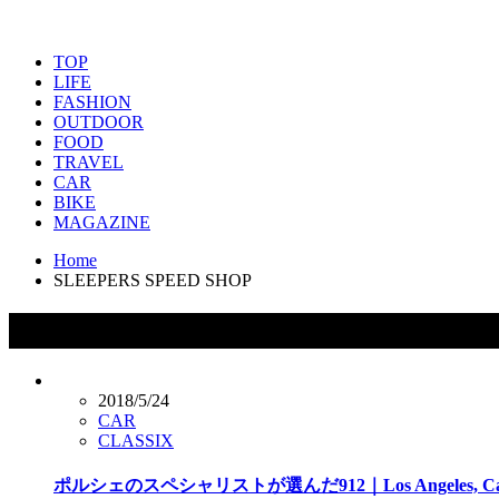
TOP
LIFE
FASHION
OUTDOOR
FOOD
TRAVEL
CAR
BIKE
MAGAZINE
Home
SLEEPERS SPEED SHOP
タグ：SLEEPERS SPEED SHOP
2018/5/24
CAR
CLASSIX
ポルシェのスペシャリストが選んだ912｜Los Angeles, Cali