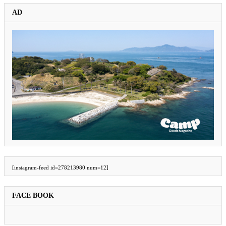
AD
[instagram-feed id=278213980 num=12]
FACE BOOK