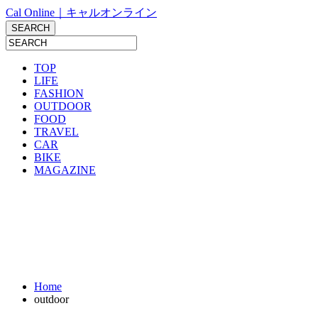
Cal Online｜キャルオンライン
TOP
LIFE
FASHION
OUTDOOR
FOOD
TRAVEL
CAR
BIKE
MAGAZINE
Home
outdoor