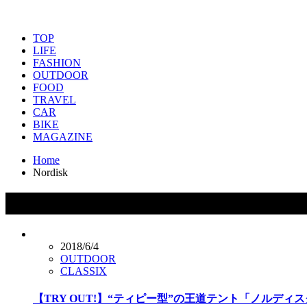
TOP
LIFE
FASHION
OUTDOOR
FOOD
TRAVEL
CAR
BIKE
MAGAZINE
Home
Nordisk
タグ：Nordisk
2018/6/4
OUTDOOR
CLASSIX
【TRY OUT!】“ティピー型”の王道テント「ノルディスク