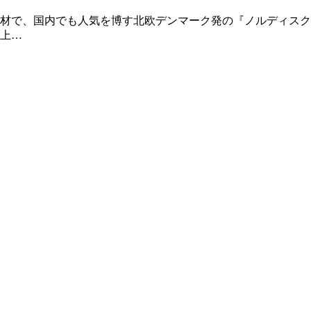
で、国内でも人気を博す北欧デンマーク発の『ノルディスク（N
上…