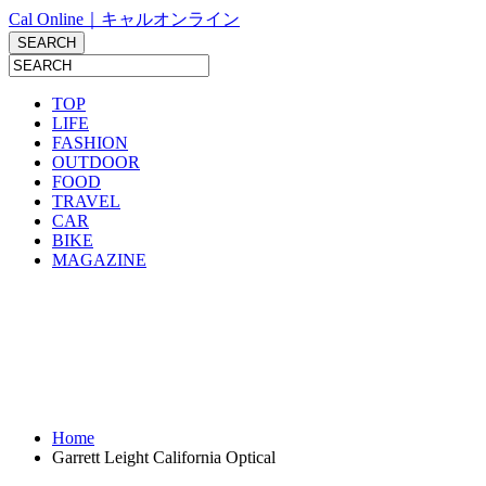
Cal Online｜キャルオンライン
TOP
LIFE
FASHION
OUTDOOR
FOOD
TRAVEL
CAR
BIKE
MAGAZINE
Home
Garrett Leight California Optical