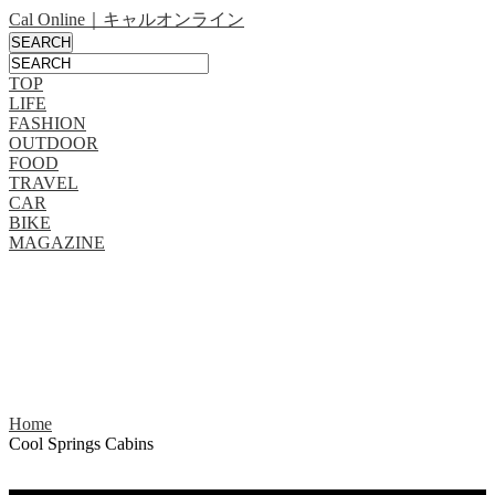
Cal Online｜キャルオンライン
TOP
LIFE
FASHION
OUTDOOR
FOOD
TRAVEL
CAR
BIKE
MAGAZINE
Home
Cool Springs Cabins