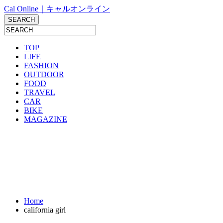
Cal Online｜キャルオンライン
TOP
LIFE
FASHION
OUTDOOR
FOOD
TRAVEL
CAR
BIKE
MAGAZINE
Home
california girl