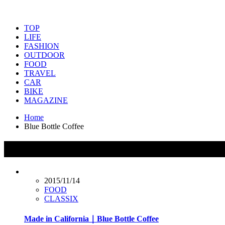
TOP
LIFE
FASHION
OUTDOOR
FOOD
TRAVEL
CAR
BIKE
MAGAZINE
Home
Blue Bottle Coffee
タグ：Blue Bottle Coffee
2015/11/14
FOOD
CLASSIX
Made in California｜Blue Bottle Coffee