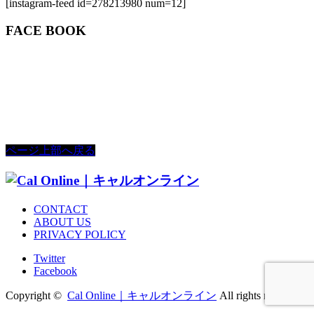
[instagram-feed id=278213980 num=12]
FACE BOOK
ページ上部へ戻る
CONTACT
ABOUT US
PRIVACY POLICY
Twitter
Facebook
Copyright ©
Cal Online｜キャルオンライン
All rights reserved.