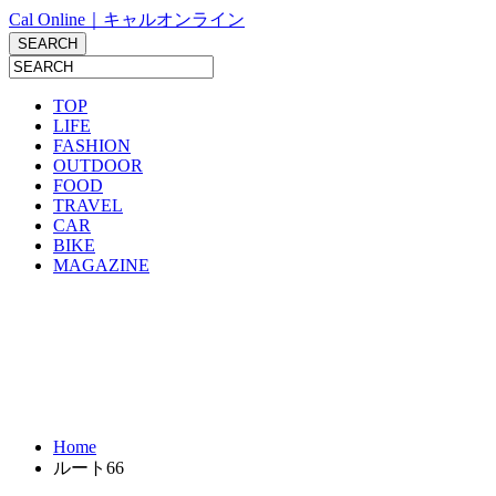
Cal Online｜キャルオンライン
TOP
LIFE
FASHION
OUTDOOR
FOOD
TRAVEL
CAR
BIKE
MAGAZINE
Home
ルート66