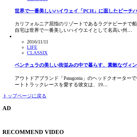
世界で一番美しいハイウェイ「PCH」に面したビーチハウス｜Lagu
カリフォルニア屈指のリゾートであるラグナビーチで船をイ
自宅は世界で一番美しいハイウエイとして名高い州…
2016/11/11
LIFE
CLASSIX
ベンチュラの美しい街並みの中で暮らす、素敵なヴィンテージハウス
アウトドアブランド「Patagonia」のヘッドクオータ
ートトラックレースを愛する彼女は、19…
トップページに戻る
AD
RECOMMEND VIDEO