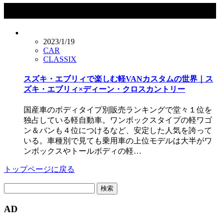
タグ：ディーン・クロスカントリー
2023/1/19
CAR
CLASSIX
スズキ・エブリィで楽しむ軽VANカスタムの世界｜ス
ズキ・エブリィ×ディーン・クロスカントリー
国産車のボディタイプ別販売ランキングで堂々１位を
独占している軽自動車。ワンボックスタイプの軽ワゴ
ン＆バンも４位につけるなど、安定した人気を誇って
いる。車種別で見ても乗用車の上位モデルは大半がワ
ンボックスやトールボディの軽…
トップページに戻る
検
索:
AD