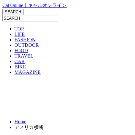
Cal Online｜キャルオンライン
TOP
LIFE
FASHION
OUTDOOR
FOOD
TRAVEL
CAR
BIKE
MAGAZINE
Home
アメリカ横断