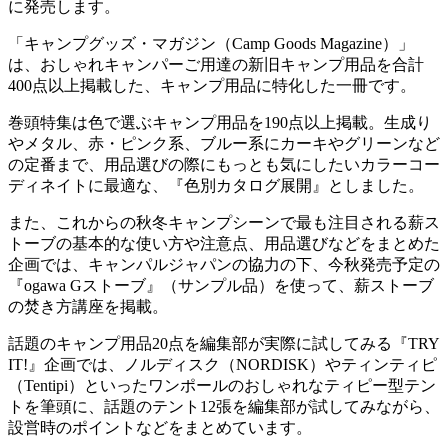
に発売します。
「キャンプグッズ・マガジン（Camp Goods Magazine）」
は、おしゃれキャンパーご用達の新旧キャンプ用品を合計
400点以上掲載した、キャンプ用品に特化した一冊です。
巻頭特集は色で選ぶキャンプ用品を190点以上掲載。生成り
やメタル、赤・ピンク系、ブルー系にカーキやグリーンなど
の定番まで、用品選びの際にもっとも気にしたいカラーコー
ディネイトに最適な、『色別カタログ展開』としました。
また、これからの秋冬キャンプシーンで最も注目される薪ス
トーブの基本的な使い方や注意点、用品選びなどをまとめた
企画では、キャンパルジャパンの協力の下、今秋発売予定の
『ogawa Gストーブ』（サンプル品）を使って、薪ストーブ
の焚き方講座を掲載。
話題のキャンプ用品20点を編集部が実際に試してみる『TRY
IT!』企画では、ノルディスク（NORDISK）やティンティピ
（Tentipi）といったワンポールのおしゃれなティピー型テン
トを筆頭に、話題のテント12張を編集部が試してみながら、
設営時のポイントなどをまとめています。