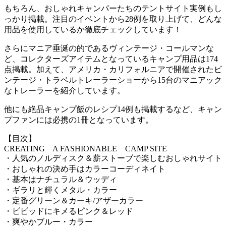
もちろん、おしゃれキャンパーたちのテントサイト実例もし
っかり掲載。注目のイベントから28例を取り上げて、どんな
用品を使用しているか徹底チェックしています！
さらにマニア垂涎の的であるヴィンテージ・コールマンな
ど、コレクターズアイテムとなっているキャンプ用品は174
点掲載。加えて、アメリカ・カリフォルニアで開催されたビ
ンテージ・トラベルトレーラーショーから15台のマニアック
なトレーラーを紹介しています。
他にも絶品キャンプ飯のレシプ14例も掲載するなど、キャン
プファンには必携の1冊となっています。
【目次】
CREATING A FASHIONABLE CAMP SITE
・人気のノルディスク＆薪ストーブで楽しむおしゃれサイト
・おしゃれの決め手はカラーコーディネイト
・基本はナチュラル＆ウッディ
・ギラリと輝くメタル・カラー
・定番グリーン＆カーキ/アザーカラー
・ビビッドにキメるピンク＆レッド
・爽やかブルー・カラー