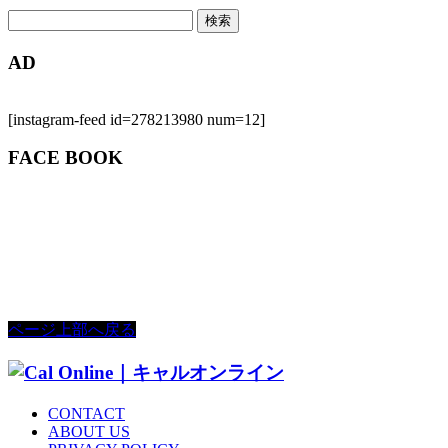
検
索:
AD
[instagram-feed id=278213980 num=12]
FACE BOOK
ページ上部へ戻る
CONTACT
ABOUT US