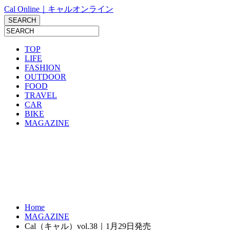
Cal Online｜キャルオンライン
TOP
LIFE
FASHION
OUTDOOR
FOOD
TRAVEL
CAR
BIKE
MAGAZINE
Home
MAGAZINE
Cal（キャル）vol.38｜1月29日発売