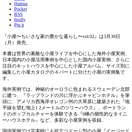
Hatena
Pocket
RSS
feedly
Pin it
『小屋〜ちいさな家の豊かな暮らし〜vol.02』は3月30日
（月）発売。
本書は世界の素敵な小屋ライフを中心にした海外小屋実例、
日本国内の小屋活用事例を中心とした国内小屋実例、さらに
注目のキットハウスを中心にした小屋アルバム、サイズ別に
編集した小屋カタログの４パートに分けた小屋の実例集で
す。
海外実例では、神秘のオーロラに包まれるスウェーデン北部
に建つ、『ラップランドの川に浮かぶキャビンホテル』を筆
頭に、アメリカ西海岸オレゴン州の大草原に建築された『地
平線を望む地上1 2メートルのツリーハウス』、ポートラン
ドのポップカルチャーを体験できる『6棟の個性的なタイニ
ーハウスホテル』など、多彩な小屋実例を収録。
国内実例では災害時にも役立つドーム型の小屋『イージード