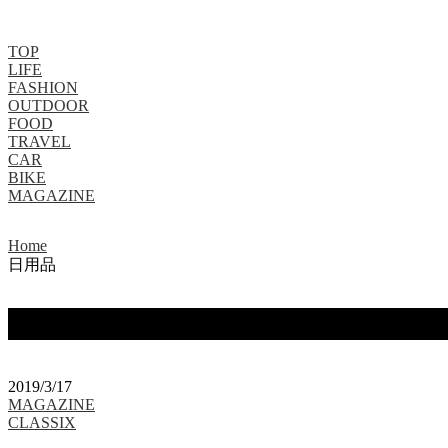
TOP
LIFE
FASHION
OUTDOOR
FOOD
TRAVEL
CAR
BIKE
MAGAZINE
Home
日用品
タグ：日用品
2019/3/17
MAGAZINE
CLASSIX