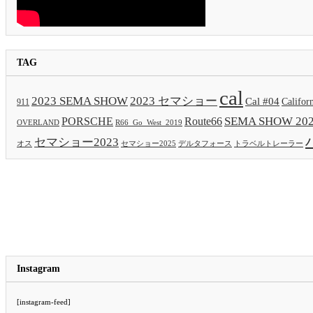
TAG
cal
2023 SEMA SHOW
2023 セマショー
Cal #04
Califor
911
SEMA SHOW 20
PORSCHE
Route66
OVERLAND
R66_Go_West_2019
セマショー2023
セマショー2025
トラベルトレーラー
オス
デルタフォース
Instagram
[instagram-feed]